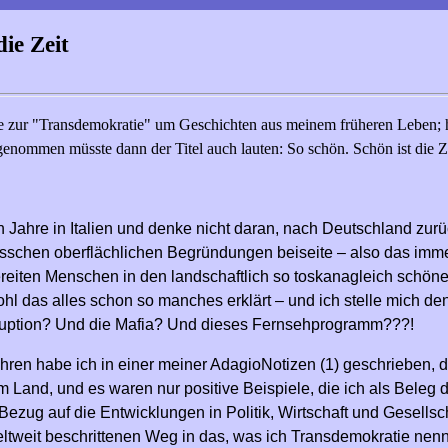
ie Zeit
lage zur "Transdemokratie" um Geschichten aus meinem früheren Leben
nommen müsste dann der Titel auch lauten: So schön. Schön ist die Ze
ehn Jahre in Italien und denke nicht daran, nach Deutschland zu
bisschen oberflächlichen Begründungen beiseite – also das im
sbereiten Menschen in den landschaftlich so toskanagleich schö
hl das alles schon so manches erklärt – und ich stelle mich de
ruption? Und die Mafia? Und dieses Fernsehprogramm???!
ren habe ich in einer meiner AdagioNotizen (1) geschrieben, da
m Land, und es waren nur positive Beispiele, die ich als Beleg d
ezug auf die Entwicklungen in Politik, Wirtschaft und Gesellschaf
eltweit beschrittenen Weg in das, was ich Transdemokratie nenn