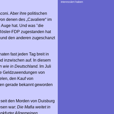
interessiert haben
coni. Aber ihre politischen
on denen des „Cavaliere“ im
m Auge hat. Und was "die
 Rösler-FDP zugestanden hat
d und den anderen zugeschanzt
aten fast jeden Tag breit in
nd inzwischen auf. In diesem
en wie in Deutschland.
Im Juli
 die Geldzuwendungen von
elen, den Kauf von
alien gerade bekannt geworden
ns seit den Morden von Duisburg
lesen war:
Die Mafia weitet in
ankfurter Allgemeinen