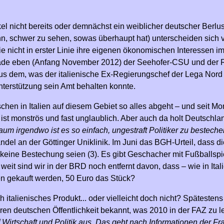
kel nicht bereits oder demnächst ein weiblicher deutscher Berlus
, schwer zu sehen, sowas überhaupt hat) unterscheiden sich v
ie nicht in erster Linie ihre eigenen ökonomischen Interessen i
erade eben (Anfang November 2012) der Seehofer-CSU und der
us dem, was der italienische Ex-Regierungschef der Lega Nor
nterstützung sein Amt behalten konnte.
chen in Italien auf diesem Gebiet so alles abgeht – und seit Mon
 ist monströs und fast unglaublich. Aber auch da holt Deutschla
um irgendwo ist es so einfach, ungestraft Politiker zu bestech
ndel an der Göttinger Uniklinik. Im Juni das BGH-Urteil, dass
eine Bestechung seien (3). Es gibt Geschacher mit Fußballspi
weit sind wir in der BRD noch entfernt davon, dass – wie in It
n gekauft werden, 50 Euro das Stück?
h italienisches Produkt... oder vielleicht doch nicht? Späteste
ren deutschen Öffentlichkeit bekannt, was 2010 in der FAZ zu 
 Wirtschaft und Politik aus. Das geht nach Informationen der Fr