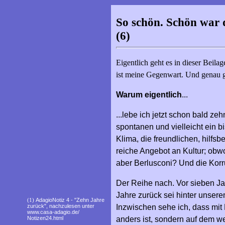
So schön. Schön war d
(6)
Eigentlich geht es in dieser Bei
ist meine Gegenwart. Und genau ge
Warum eigentlich
...
...lebe ich jetzt schon bald z
spontanen und vielleicht ein 
Klima, die freundlichen, hilf
reiche Angebot an Kultur; obwo
aber Berlusconi? Und die Kor
Der Reihe nach. Vor sieben Jah
Jahre zurück sei hinter unsere
(1)
AdagioNotiz 4 - "Zehn Jahre
zurück", nachzulesen unter
Inzwischen sehe ich, dass mit B
www.casa-adagio.de/
Notizen24.html
anders ist, sondern auf dem w