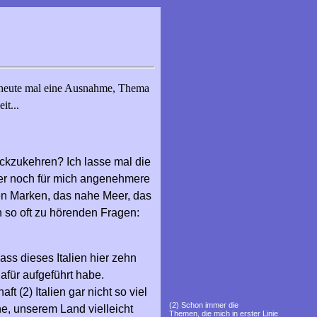
; heute mal eine Ausnahme, Thema
it...
rückzukehren? Ich lasse mal die
mer noch für mich angenehmere
nen Marken, das nahe Meer, das
n so oft zu hörenden Fragen:
ss dieses Italien hier zehn
afür aufgeführt habe.
t (2) Italien gar nicht so viel
(2) Schon immer die
e, unserem Land vielleicht
Themen, die mich in erster Linie