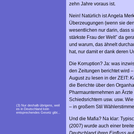
zehn Jahre voraus ist.
Nein! Natürlich ist Angela Mer
Überzeugungen (wenn sie denn
wesentlichen nur darin, dass s
stärkste Frau der Welt" da g
und warum, das ähnelt durcha
hat, nur damit er dank deren U
Die Korruption? Ja: was inzwis
den Zeitungen berichtet wird –
August zu lesen in der ZEIT:
Ka
die Berichte über den Organha
Pharmaunternehmen an Ärzte k
Schiedsrichtern usw. usw. Wie 
(3) Nur deshalb übrigens, weil
– in großem Stil Wählerstimme
es in Deutschland kein
entsprechendes Gesetz gibt...
Und die Mafia? Na klar: Typisc
(2007) wurde auch einer breite
Deutschland ihren Einfluss auf