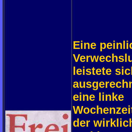
Eine peinl
Verwechsl
leistete si
ausgerech
eine linke
Wochenzei
der wirklic