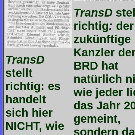
TransD
stel
richtig
:
der
zukünftige
Kanzler de
TransD
BRD hat
stellt
natürlich n
richtig: es
wie jeder li
handelt
das Jahr 2
sich hier
gemeint,
NICHT, wie
sondern d