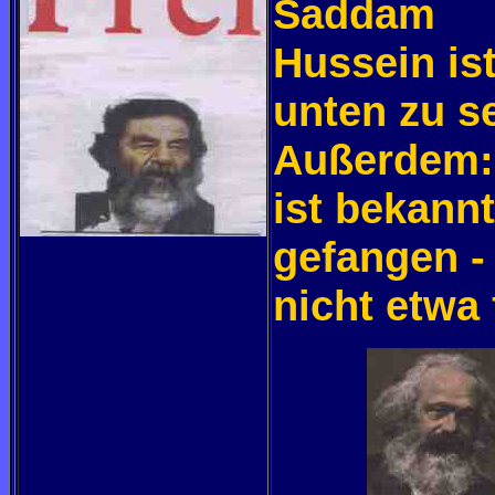
Saddam
Hussein ist
unten zu s
Außerdem:
ist bekannt
gefangen -
nicht etwa f