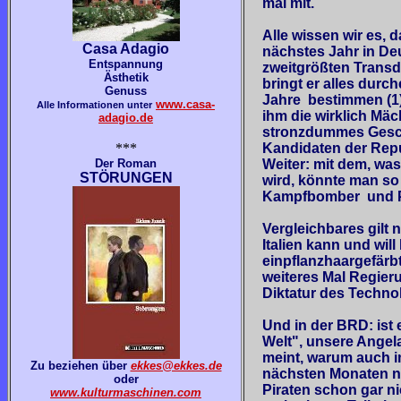
mal mit.
Alle wissen wir es, 
Casa Adagio
nächstes Jahr in Deu
Entspannung
zweitgrößten Transde
Ästhetik
bringt er alles durc
Genuss
Jahre bestimmen (1)
www.casa-
Alle Informationen unter
ihm die wirklich Mä
adagio.de
stronzdummes Gesch
***
Kandidaten der Repu
Der Roman
Weiter: mit dem, was 
STÖRUNGEN
wird, könnte man so
Kampfbomber und P
Vergleichbares gilt 
Italien kann und wil
einpflanzhaargefärb
weiteres Mal Regieru
Diktatur des Techno
Und in der BRD: ist 
Welt", unsere Angela
meint, warum auch im
Zu beziehen über
ekkes@ekkes.de
nächsten Monaten n
oder
Piraten schon gar n
www.kulturmaschinen.com