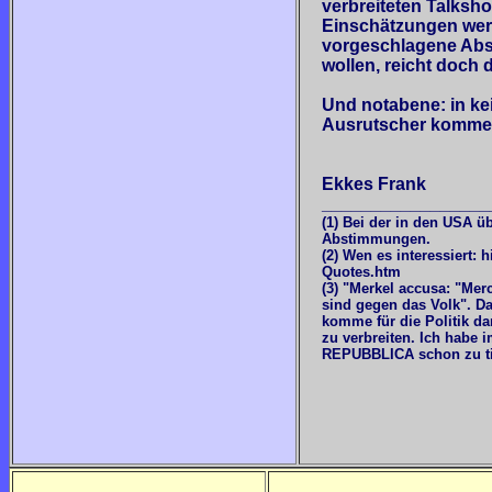
verbreiteten Talksh
Einschätzungen werd
vorgeschlagene Absc
wollen, reicht doch
Und notabene: in ke
Ausrutscher kommen 
Ekkes Frank
_________________
(1) Bei der in den USA ü
Abstimmungen.
(2) Wen es interessiert:
Quotes.htm
(3) "Merkel accusa: "Mer
sind gegen das Volk". D
komme für die Politik da
zu verbreiten. Ich habe 
REPUBBLICA schon zu tie