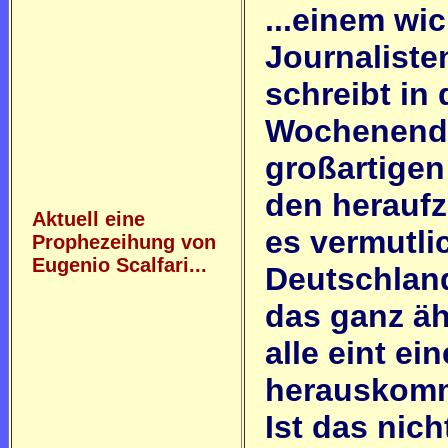
...einem wic
Journalisten
schreibt in
Wochenende
großartigen
den herauf
Aktuell eine
es vermutli
Prophezeihung von
Eugenio Scalfari...
Deutschlan
das ganz äh
alle eint e
herauskomm
Ist das nich