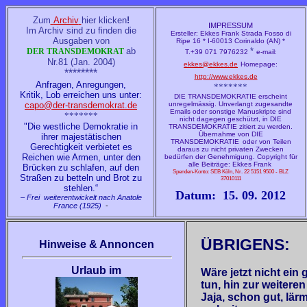
Zum
Archiv
hier klicken
!
IMPRESSUM
Im Archiv sind zu finden die
Ersteller: Ekkes Frank
Strada Fosso di
Ausgaben von
Ripe 16 * I-60013 Corinaldo (AN) *
ab
*
DER TRANSDEMOKRAT
T.+39 071 7976232
e-mail:
Nr.81 (Jan. 2004)
ekkes@ekkes.de
Homepage:
********
http://www.ekkes.de
Anfragen, Anregungen,
*******
Kritik, Lob erreichen uns unter:
DIE TRANSDEMOKRATIE erscheint
capo@der-transdemokrat.de
unregelmässig. Unverlangt zugesandte
Emails oder sonstige Manuskripte sind
*******
nicht dagegen geschützt, in DIE
"Die westliche Demokratie in
TRANSDEMOKRATIE
zitiert zu werden.
Übernahme von DIE
ihrer majestätischen
TRANSDEMOKRATIE
oder von Teilen
Gerechtigkeit
verbietet es
daraus zu nicht privaten Zwecken
Reichen wie Armen, unter den
bedürfen der Genehmigung. Copyright für
alle Beiträge: Ekkes Frank
Brücken zu schlafen, auf den
Spenden-Konto: SEB Köln, Nr. 22 5151 9500 - BLZ
Straßen zu betteln und Brot zu
37010111
stehlen.“
Datum: 15. 09. 2012
–
Frei weiterentwickelt nach Anatole
France (1925)
-
ÜBRIGENS:
Hinweise & Annoncen
Urlaub im
Wäre jetzt nicht ein
tun, hin zur weiter
Jaja, schon gut, lärm