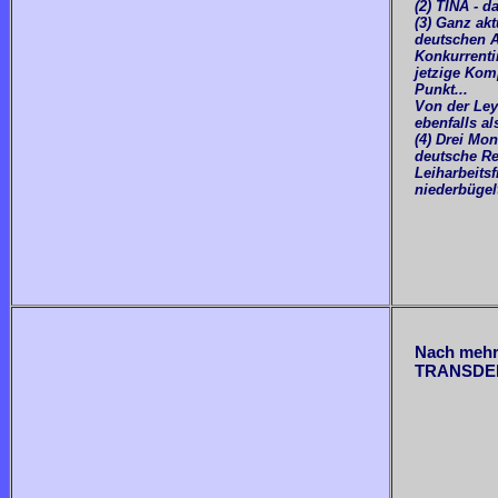
(2) TINA - 
(3) Ganz ak
deutschen A
Konkurrent
jetzige Kom
Punkt...
Von der Ley
ebenfalls al
(4) Drei Mon
deutsche Re
Leiharbeits
niederbügelt
Nach mehre
TRANSDEMO