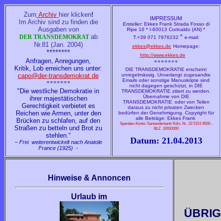
Zum
Archiv
hier klicken
!
IMPRESSUM
Im Archiv sind zu finden die
Ersteller: Ekkes Frank
Strada Fosso di
Ausgaben von
Ripe 16 * I-60013 Corinaldo (AN) *
ab
*
DER TRANSDEMOKRAT
T.+39 071 7976232
e-mail:
Nr.81 (Jan. 2004)
ekkes@ekkes.de
Homepage:
********
http://www.ekkes.de
Anfragen, Anregungen,
*******
Kritik, Lob erreichen uns unter:
DIE TRANSDEMOKRATIE erscheint
capo@der-transdemokrat.de
unregelmässig. Unverlangt zugesandte
Emails oder sonstige Manuskripte sind
*******
nicht dagegen geschützt, in DIE
"Die westliche Demokratie in
TRANSDEMOKRATIE
zitiert zu werden.
Übernahme von DIE
ihrer majestätischen
TRANSDEMOKRATIE
oder von Teilen
Gerechtigkeit
verbietet es
daraus zu nicht privaten Zwecken
Reichen wie Armen, unter den
bedürfen der Genehmigung. Copyright für
alle Beiträge: Ekkes Frank
Brücken zu schlafen, auf den
Spenden-Konto: Santanderbank Köln, Nr. 22 5151 9500 -
Straßen zu betteln und Brot zu
BLZ 10033300
stehlen.“
Datum: 21.04.2013
–
Frei weiterentwickelt nach Anatole
France (1925)
-
Hinweise & Annoncen
Urlaub im
ÜBRIG