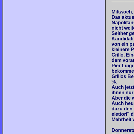
Mittwoch, 
Das aktue
Napolitano
nicht wei
Seither g
Kandidati
von ein p
kleinere 
Grillo. E
dem voran
Pier Luig
bekommen
Grillos B
%.
Auch jetz
ihnen nur
Aber die 
Auch heut
dazu den 
elettori"
Mehrheit 
Donnersta