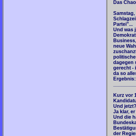
Das Chaos
Samstag, 
Schlagzei
Partei"...
Und was j
Demokratie
Business, 
neue Wahl
zuschanzt
politisch
dagegen s
gerecht -
da so alle
Ergebnis:
________
Kurz vor 
Kandidatu
Und jetzt
Ja klar, e
Und die h
Bundeskan
Bestätigu
der Regi