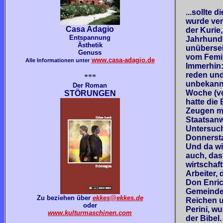
...sollte
wurde ver
Casa Adagio
der Kurie,
Entspannung
Jahrhunde
Ästhetik
unübersehb
Genuss
vom Femin
www.casa-adagio.de
Alle Informationen unter
Immerhin:
reden und
***
unbekannt
Der Roman
Woche (vo
STÖRUNGEN
hatte die 
Zeugen mi
Staatsanw
Untersuc
Donnersta
Und da wi
auch, das
wirtschaf
Arbeiter,
Don Enric
Gemeindeb
Zu beziehen über
ekkes@ekkes.de
Reichen u
oder
Perini, wu
www.kulturmaschinen.com
der Bibel