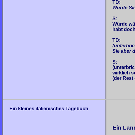
TD:
Würde Sie
S:
Würde wür
habt doch 
TD:
(unterbric
Sie aber 
S:
(unterbri
wirk­lich 
(der Rest
Ein kleines italienisches Tagebuch
Ein Lan
______