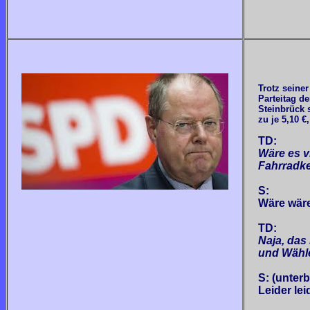
Trotz seine
Parteitag d
Steinbrück 
zu je 5,10 €
TD:
Wäre es v
Fahrradke
S:
Wäre wäre
TD:
Naja, das
und Wähle
S: (unterb
Leider lei