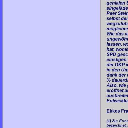
genialen
eingefäde
Peer Stei
selbst de
wegzuführe
möglicher
Wie das a
ungewöhnl
lassen, w
hat, womit
SPD gesch
einstigen
der DKP i
in den Um
dank der 
% dauerd
Also, wie
eröffnet 
ausbreite
Entwicklu
Ekkes Fr
(1) Zur Eri
bezeichnet..