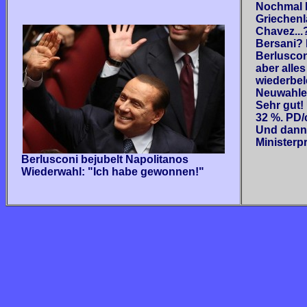
Nochmal M
Griechenl
Chavez...
Bersani? 
Berluscon
aber alle
wiederbele
Neuwahle
Sehr gut!
32 %. PD/c
Und dann?
Ministerp
Berlusconi bejubelt Napolitanos
Wiederwahl: "Ich habe gewonnen!"