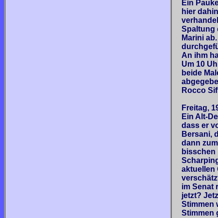
Ein Pauke
hier dahi
verhandel
Spaltung 
Marini ab
durchgefü
An ihm ha
Um 10 Uhr
beide Mal
abgegeben
Rocco Siff
Freitag, 1
Ein Alt-De
dass er v
Bersani, 
dann zum P
bisschen 
Scharping
aktuellen 
verschätz
im Senat 
jetzt? Jet
Stimmen w
Stimmen g