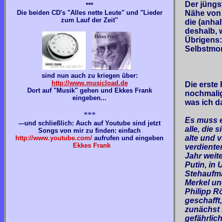
Der jüngs
***
Die beiden CD's "Alles nette Leute" und "Lieder
Nähe von 
zum Lauf der Zeit"
die (anha
deshalb, 
Übrigens:
Selbstmor
sind nun auch zu kriegen über:
http://www.musicload.de
Die erste
Dort auf "Musik" gehen und Ekkes Frank
nochmalig
eingeben...
was ich d
***
Es muss e
---und schließlich:
Auch auf Youtube sind jetzt
alle, die 
Songs von mir zu finden: einfach
alte und 
http://www.youtube.com/
aufrufen und eingeben
Ekkes Frank
verdiente
Jahr weit
Putin, in
Stehaufmä
Merkel un
Philipp Rö
geschafft
zunächst 
gefährlic